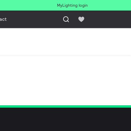
MyLighting login
act