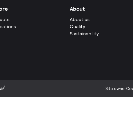
ore
About
ucts
About us
ications
Quality
s
Sustainability
ธิ์.
Site owner
Coo