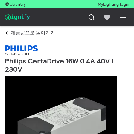
Country
MyLighting login
제품군으로 돌아가기
CertaDrive HPF
Philips CertaDrive 16W 0.4A 40V I
230V