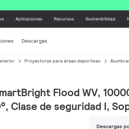
os
Aplicaciones
Recursos
Sostenibilidad
ciones
Descargas
xterior
Proyectores para áreas deportivas
Alumbrad
 SmartBright Flood WV, 1000
110°, Clase de seguridad I, 
Descargas p