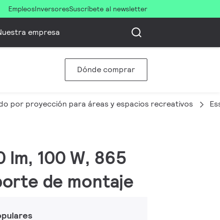
Empleos
Inversores
Suscríbete al newsletter
Nuestra empresa
Dónde comprar
o por proyección para áreas y espacios recreativos
Es
0 lm, 100 W, 865
Soporte de montaje
opulares