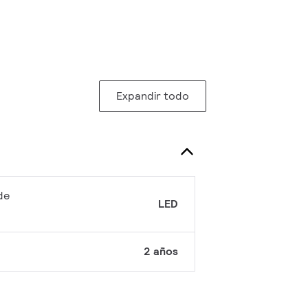
Expandir todo
de
LED
2 años