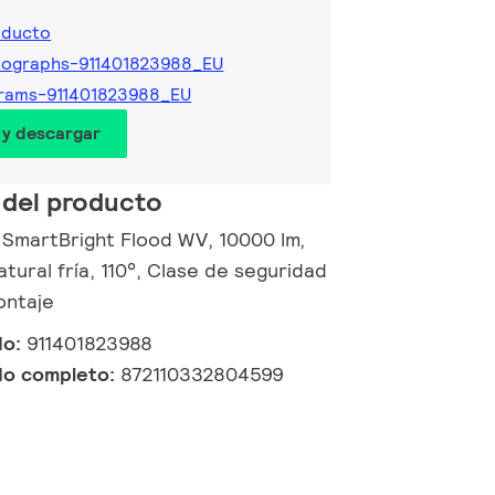
oducto
tographs-911401823988_EU
rams-911401823988_EU
 y descargar
 del producto
l SmartBright Flood WV, 10000 lm,
atural fría, 110°, Clase de seguridad
ontaje
do:
911401823988
do completo:
872110332804599