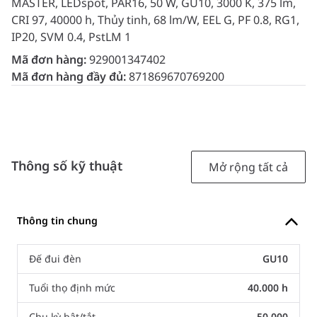
MASTER, LEDspot, PAR16, 50 W, GU10, 3000 K, 375 lm,
CRI 97, 40000 h, Thủy tinh, 68 lm/W, EEL G, PF 0.8, RG1,
IP20, SVM 0.4, PstLM 1
Mã đơn hàng:
929001347402
Mã đơn hàng đầy đủ:
871869670769200
Thông số kỹ thuật
Mở rộng tất cả
Thông tin chung
Đế đui đèn
GU10
Tuổi thọ định mức
40.000 h
Chu kỳ bật/tắt
50.000