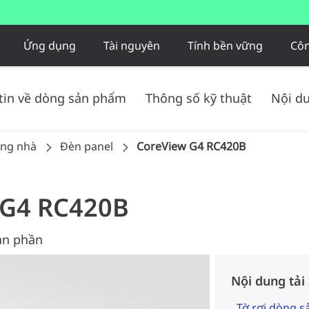
Ứng dụng
Tài nguyên
Tính bền vững
Côn
tin về dòng sản phẩm
Thông số kỹ thuật
Nội du
ong nhà
Đèn panel
CoreView G4 RC420B
 G4 RC420B
oàn phần
Nội dung tải
Tờ rơi dòng 