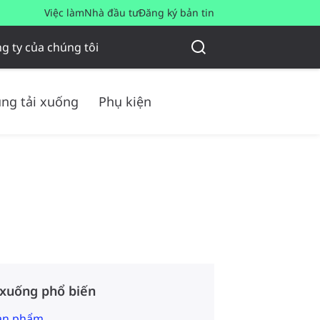
Việc làm
Nhà đầu tư
Đăng ký bản tin
g ty của chúng tôi
ng tải xuống
Phụ kiện
 xuống phổ biến
sản phẩm