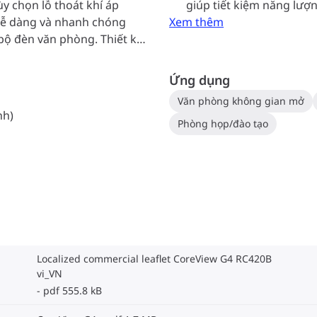
ùy chọn lỗ thoát khí áp
giúp tiết kiệm năng lượ
dễ dàng và nhanh chóng
Xem thêm
bộ đèn văn phòng. Thiết kế
cảm giác dễ chịu về mặt thị
Ứng dụng
Văn phòng không gian mở
nh)
Phòng họp/đào tạo
Localized commercial leaflet CoreView G4 RC420B
vi_VN
pdf 555.8 kB