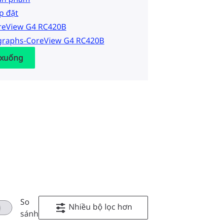
p đặt
oreView G4 RC420B
graphs-CoreView G4 RC420B
 xuống
So
Nhiều bộ lọc hơn
sánh