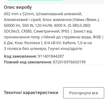
Опис виробу
692 mm x 52mm, Штампований алюміній,
Алюмінієвий і сірий, Блок живлення (Увімк./Вимк.),
60000 lm, 500 W, 120 lm/W, 4000 K, (0.380,0.380)
SDCM≤5, CRI80, Симетричний, IP65 | Захист від
проникнення пилу, стійкий до струменю води, IK08 |
6 Дж, Клас безпеки I, 6/4 кВ kV, Кабель 1,0 м на
3 полюси без штекера, Гнучкі кінці/дроти
Код замовлення:
911401844287
Повний код замовлення:
872016976650199
Технічні характеристики
Розгорнути все