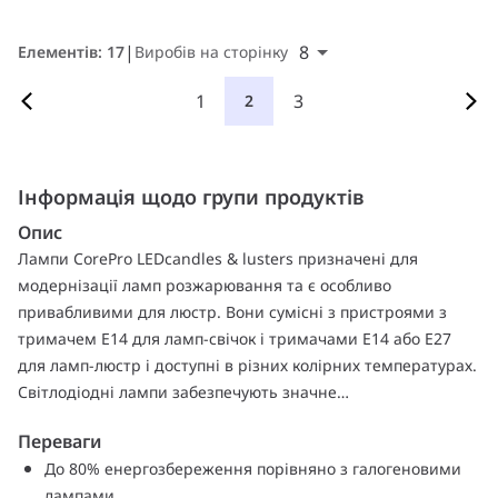
8
Елементів: 17
Виробів на сторінку
1
3
2
Інформація щодо групи продуктів
Опис
Лампи CorePro LEDcandles & lusters призначені для
модернізації ламп розжарювання та є особливо
привабливими для люстр. Вони сумісні з пристроями з
тримачем E14 для ламп-свічок і тримачами E14 або E27
для ламп-люстр і доступні в різних колірних температурах.
Світлодіодні лампи забезпечують значне
енергозбереження (до 80% збереження порівняно з
Переваги
галогеновими лампами) і забезпечують чудову якість
До 80% енергозбереження порівняно з галогеновими
світла. Завдяки терміну служби 15 000 годин вони
лампами