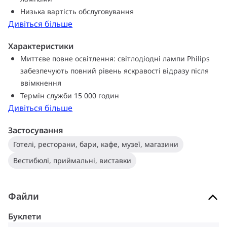
знижують витрати на обслуговування. Світлодіодні лампи-
Низька вартість обслуговування
свічки та лампи-кулі CorePro ідеально пасують для базових
Дивіться більше
потреб освітлення.
Характеристики
Миттєве повне освітлення: світлодіодні лампи Philips
забезпечують повний рівень яскравості відразу після
ввімкнення
Термін служби 15 000 годин
Дивіться більше
Застосування
Готелі, ресторани, бари, кафе, музеї, магазини
Вестибюлі, приймальні, виставки
Файли
Буклети