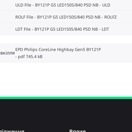
ULD File - BY121P G5 LED150S/840 PSD NB
ULD
ROLF File - BY121P G5 LED150S/840 PSD NB
ROLFZ
LDT File - BY121P G5 LED150S/840 PSD NB
LDT
EPD Philips CoreLine Highbay Gen5 BY121P
вкілля
pdf 745.4 kB
лідження
Вплив