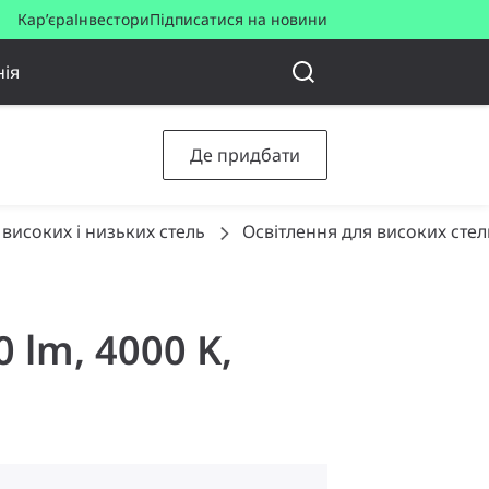
Кар’єра
Інвестори
Підписатися на новини
ія
Де придбати
 високих і низьких стель
Освітлення для високих стел
 lm, 4000 K,