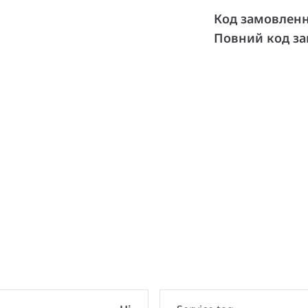
Код замовлен
Повний код з
и