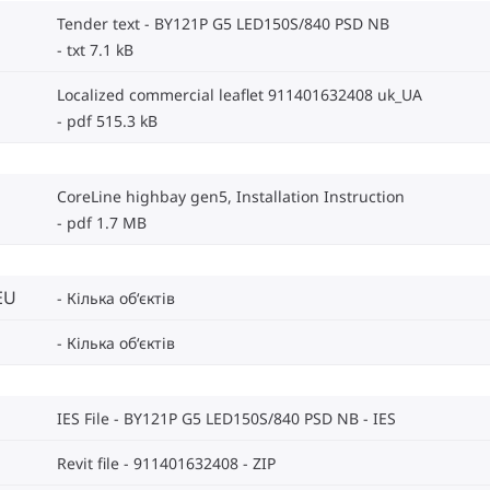
Tender text - BY121P G5 LED150S/840 PSD NB
txt 7.1 kB
Localized commercial leaflet 911401632408 uk_UA
pdf 515.3 kB
CoreLine highbay gen5, Installation Instruction
pdf 1.7 MB
EU
Кілька об‘єктів
Кілька об‘єктів
IES File - BY121P G5 LED150S/840 PSD NB
IES
Revit file - 911401632408
ZIP