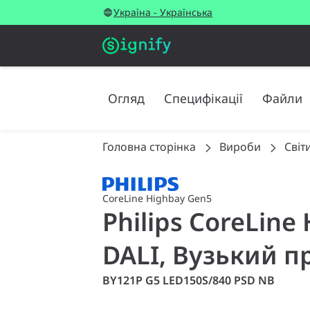
Україна - Українська
Огляд
Специфікації
Файли
Головна сторінка
Вироби
Світ
CoreLine Highbay Gen5
Philips CoreLine
DALI, Вузький пр
BY121P G5 LED150S/840 PSD NB