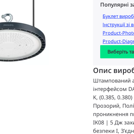
Популярні 
Буклет вироб
Інструкції зі
Product-Pho
Product-Dia
Виберіть т
Опис виро
Штампований а
інтерфейсом DAL
K, (0.385, 0.38
Прозорий, Полі
проникнення пи
IK08 | 5 Дж за
безпеки I, З’є