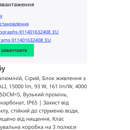
завантаження
у
 встановлення
tographs-911401632408_EU
grams-911401632408_EU
а завантажте
бу
люміній, Сірий, Блок живлення з
I, 15000 lm, 93 W, 161 lm/W, 4000
0) SDCM<5, Вузький промінь,
карбонат, IP65 | Захист від
лу, стійкий до струменю води,
хищено від нищення, Клас
днувальна коробка на 3 полюси