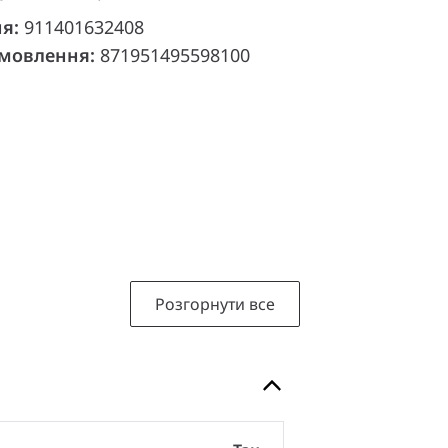
ня:
911401632408
амовлення:
871951495598100
Розгорнути все