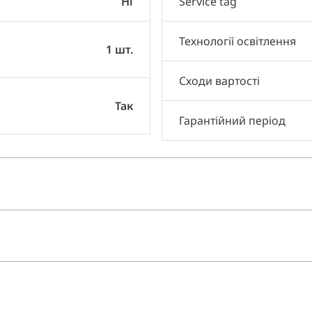
Ні
Service tag
Технології освітлення
1 шт.
Сходи вартості
Так
Гарантійний період