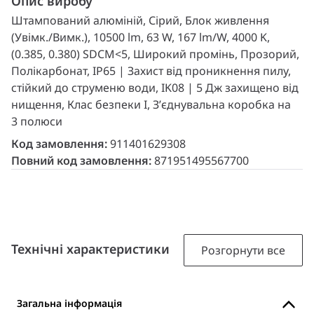
Опис виробу
Штампований алюміній, Сірий, Блок живлення
(Увімк./Вимк.), 10500 lm, 63 W, 167 lm/W, 4000 K,
(0.385, 0.380) SDCM<5, Широкий промінь, Прозорий,
Полікарбонат, IP65 | Захист від проникнення пилу,
стійкий до струменю води, IK08 | 5 Дж захищено від
нищення, Клас безпеки I, З’єднувальна коробка на
3 полюси
Код замовлення:
911401629308
Повний код замовлення:
871951495567700
Технічні характеристики
Розгорнути все
Загальна інформація