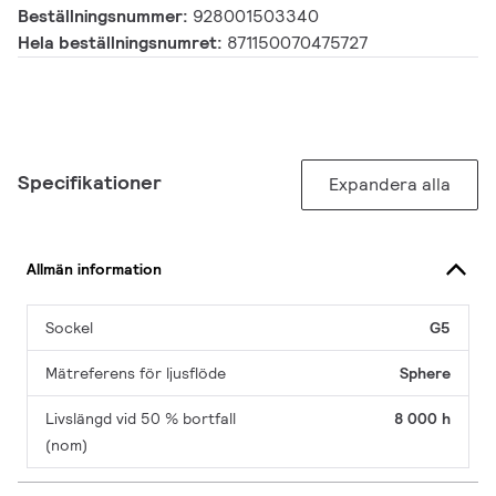
Beställningsnummer:
928001503340
Hela beställningsnumret:
871150070475727
Specifikationer
Expandera alla
Allmän information
Sockel
G5
Mätreferens för ljusflöde
Sphere
Livslängd vid 50 % bortfall
8 000 h
(nom)