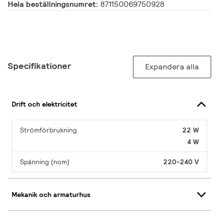
Hela beställningsnumret:
871150069750928
Specifikationer
Expandera alla
Drift och elektricitet
Strömförbrukning
22 W
4 W
Spänning (nom)
220-240 V
Mekanik och armaturhus