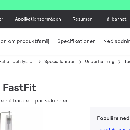
er
Applikationsområden
Resurser
Hållbarhet
ion om produktfamilj
Specifikationer
Nedladdni
skällor och lysrör
Speciallampor
Underhållning
To
 FastFit
te på bara ett par sekunder
Populära ned
Produktfamilj