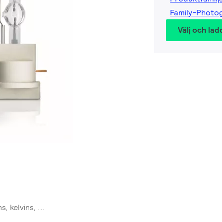
Family-Photo
Välj och lad