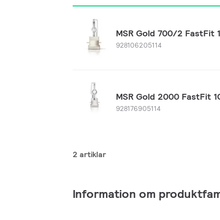
MSR Gold 700/2 FastFit 
928106205114
MSR Gold 2000 FastFit 1
928176905114
2 artiklar
Information om produktfami