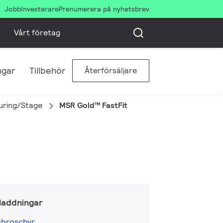
Jobb
Investerare
Prenumerera på nyhetsbrev
Vårt företag
ngar
Tillbehör
Återförsäljare
uring/Stage
MSR Gold™ FastFit
laddningar
sbroschyr