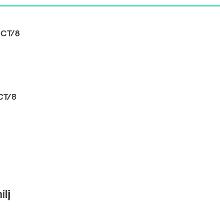
1CT/8
CT/8
lj