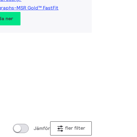
graphs-MSR Gold™ FastFit
da ner
fler filter
Jämför