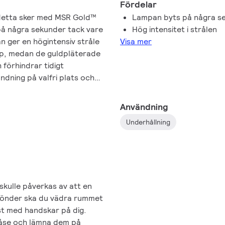
Fördelar
är detta sker med MSR Gold™
Lampan byts på några se
på några sekunder tack vare
Hög intensitet i strålen
an ger en högintensiv stråle
Visa mer
upp, medan de guldpläterade
förhindrar tidigt
ndning på valfri plats och
uskällans livslängde och ger
ftersom FastFit-utformningen
Användning
et dessutom enkelt och går
Underhållning
ilips MSR
vändas för lampeffekter
 skulle påverkas av att en
sönder ska du vädra rummet
lst med handskar på dig.
påse och lämna dem på