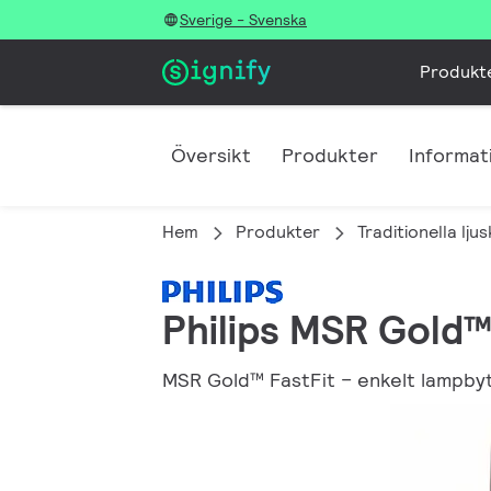
Sverige - Svenska
Produkt
Översikt
Produkter
Informat
Hem
Produkter
Traditionella lju
Philips MSR Gold™
MSR Gold™ FastFit – enkelt lampby