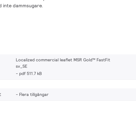
nd inte dammsugare.
Localized commercial leaflet MSR Gold™ FastFit
sv_SE
pdf 511.7 kB
t
Flera tillgångar