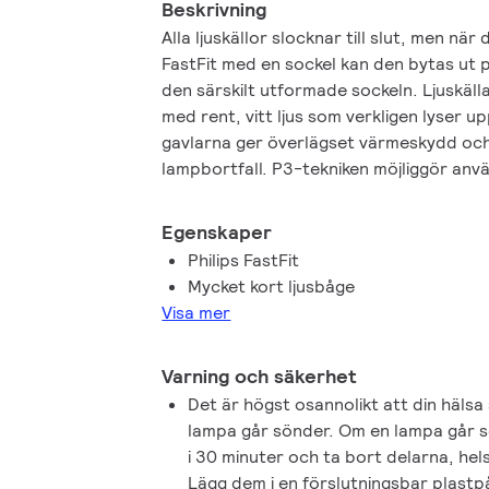
Beskrivning
Alla ljuskällor slocknar till slut, men n
FastFit med en sockel kan den bytas ut 
den särskilt utformade sockeln. Ljuskäll
med rent, vitt ljus som verkligen lyser 
gavlarna ger överlägset värmeskydd och 
lampbortfall. P3-tekniken möjliggör anvä
vid högre temperatur, vilket förlänger lj
konsekvent ljusflöde av hög kvalitet. E
Egenskaper
används för Philips halogenlampor är d
Philips FastFit
snabbt att växla mellan lamptekniker. Ph
Mycket kort ljusbåge
Gold<sup>TM</sup> 1200 FastFit kan an
Visa mer
mellan 800 W och 1 400 W.
Varning och säkerhet
Det är högst osannolikt att din hälsa
lampa går sönder. Om en lampa går 
i 30 minuter och ta bort delarna, he
Lägg dem i en förslutningsbar plast