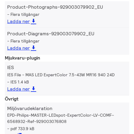
Product-Photographs-929003079902_EU
Flera tillgångar
Ladda ner
Product-Diagrams-929003079902_EU
Flera tillgångar
Ladda ner
Mjukvaru-plugin
IES
IES File - MAS LED ExpertColor 7.5-43W MR16 940 24D
IES 1.4 kB
Ladda ner
Övrigt
Miljövarudeklaration
EPD-Philips-MASTER-LEDspot-ExpertColor-LV-COMF-
6568932-Ref-929003076808
pdf 733.9 kB