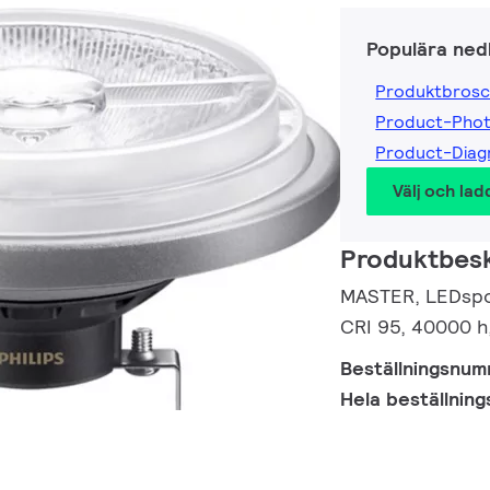
Populära ned
Produktbrosc
Product-Pho
Product-Dia
Välj och lad
Produktbesk
MASTER, LEDspot
CRI 95, 40000 h,
Beställningsnu
Hela beställnin