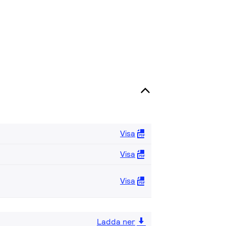
Visa
Visa
Visa
Ladda ner