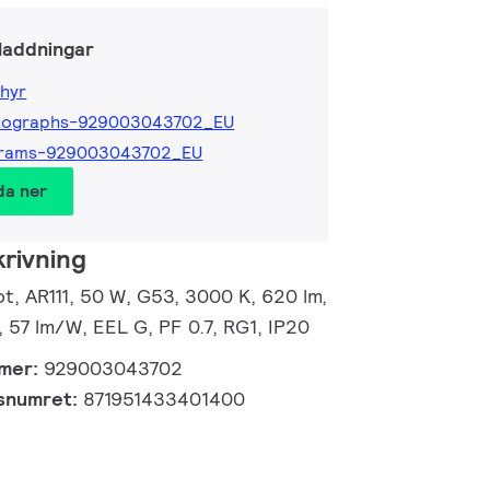
laddningar
hyr
tographs-929003043702_EU
grams-929003043702_EU
da ner
rivning
, AR111, 50 W, G53, 3000 K, 620 lm,
 57 lm/W, EEL G, PF 0.7, RG1, IP20
mmer:
929003043702
gsnumret:
871951433401400