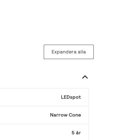
Expandera alla
LEDspot
Narrow Cone
5 år