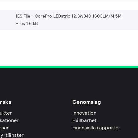
IES File - CorePro LEDstrip 12.3W840 1600LM/M 5M
ies 1.6 kB
rska
Genomslag
ukter
Innovation
ikationer
Hållbarhet
rser
Finansiella rapporter
fy-tjänster