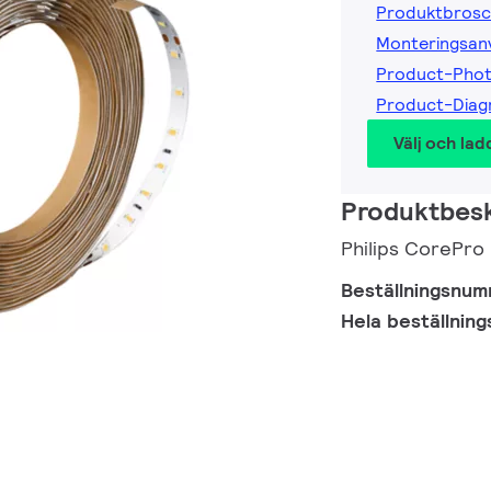
Produktbrosc
Monteringsanv
Product-Pho
Product-Dia
Välj och lad
Produktbesk
Philips CorePr
Beställningsnu
Hela beställnin