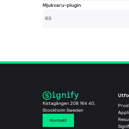
Mjukvaru-plugin
IES
Utfo
Kistagången 20B 164 40,
Prod
Stockholm Sweden
Appl
Resu
Kontakt
Signi