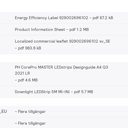
Energy Efficiency Label 929002696102
pdf 67.2 kB
Product Information Sheet
pdf 1.2 MB
Localized commercial leaflet 929002696102 sv_SE
pdf 983.8 kB
PH CorePro MASTER LEDstrips Designguide A4 Q3
2021 LR
pdf 4.6 MB
Downlight LEDStrip 5M MI-INI
pdf 5.7 MB
_EU
Flera tillgångar
Flera tillgångar