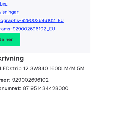
hyr
isningar
tographs-929002696102_EU
grams-929002696102_EU
da ner
rivning
o LEDstrip 12.3W840 1600LM/M 5M
mmer:
929002696102
gsnumret:
871951434428000