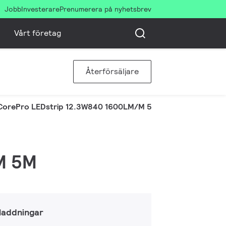
Jobb
Investerare
Prenumerera på nyhetsbrev
Vårt företag
Återförsäljare
CorePro LEDstrip 12.3W840 1600LM/M 5M
/M 5M
laddningar