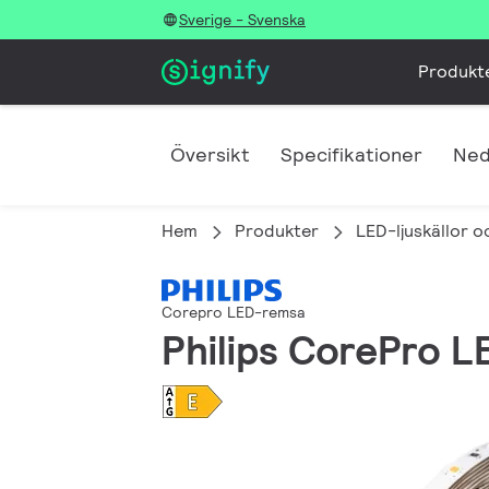
Sverige - Svenska
Produkt
Översikt
Specifikationer
Ned
Hem
Produkter
LED-ljuskällor o
Corepro LED-remsa
Philips CorePro 