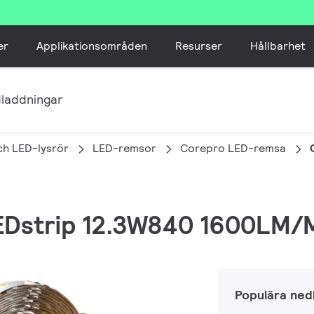
er
Applikationsområden
Resurser
Hållbarhet
laddningar
ch LED-lysrör
LED-remsor
Corepro LED-remsa
LEDstrip 12.3W840 1600LM
Populära ned