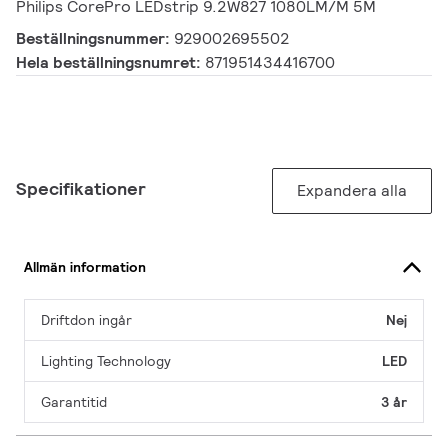
Philips CorePro LEDstrip 9.2W827 1080LM/M 5M
Beställningsnummer:
929002695502
Hela beställningsnumret:
871951434416700
Specifikationer
Expandera alla
Allmän information
Driftdon ingår
Nej
Lighting Technology
LED
Garantitid
3 år