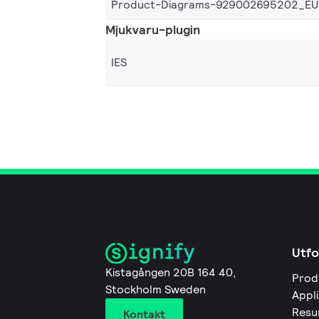
Product-Diagrams-929002695202_EU
Mjukvaru-plugin
IES
Utfo
Kistagången 20B 164 40,
Prod
Stockholm Sweden
Appl
Resu
Kontakt