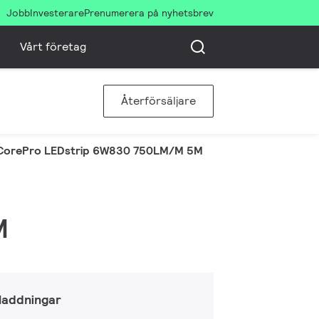
Jobb
Investerare
Prenumerera på nyhetsbrev
Vårt företag
Återförsäljare
CorePro LEDstrip 6W830 750LM/M 5M
M
laddningar