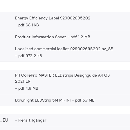
Energy Efficiency Label 929002695202
pdf 68.1 kB
Product Information Sheet
pdf 1.2 MB
Localized commercial leaflet 929002695202 sv_SE
pdf 972.2 kB
PH CorePro MASTER LEDstrips Designguide A4 Q3
2021 LR
pdf 4.6 MB
Downlight LEDStrip 5M MI-INI
pdf 5.7 MB
2_EU
Flera tillgångar