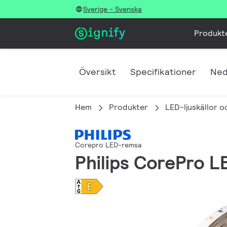
Sverige - Svenska
Produkt
Översikt
Specifikationer
Ned
Hem
Produkter
LED-ljuskällor o
Corepro LED-remsa
Philips CorePro 