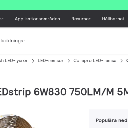
er
Applikationsområden
Resurser
Hållbarhet
laddningar
ch LED-lysrör
LED-remsor
Corepro LED-remsa
LEDstrip 6W830 750LM/M 5
Populära ned