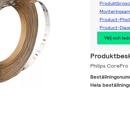
Produktbrosc
Monteringsanv
Product-Pho
Product-Dia
Välj och lad
Produktbesk
Philips CorePr
Beställningsnu
Hela beställnin