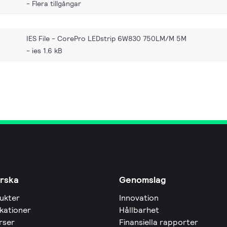
Flera tillgångar
IES File - CorePro LEDstrip 6W830 750LM/M 5M
ies 1.6 kB
rska
Genomslag
ukter
Innovation
ikationer
Hållbarhet
rser
Finansiella rapporter