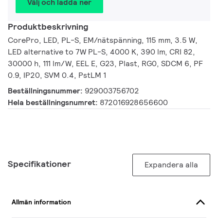
Välj och ladda ner
Produktbeskrivning
CorePro, LED, PL-S, EM/nätspänning, 115 mm, 3.5 W,
LED alternative to 7W PL-S, 4000 K, 390 lm, CRI 82,
30000 h, 111 lm/W, EEL E, G23, Plast, RG0, SDCM 6, PF
0.9, IP20, SVM 0.4, PstLM 1
Beställningsnummer:
929003756702
Hela beställningsnumret:
872016928656600
Specifikationer
Expandera alla
Allmän information