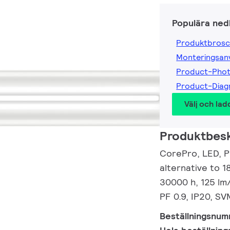
Populära ned
Produktbrosc
Monteringsanv
Product-Pho
Product-Dia
Välj och lad
Produktbesk
CorePro, LED, P
alternative to 1
30000 h, 125 lm
PF 0.9, IP20, SV
Beställningsnu