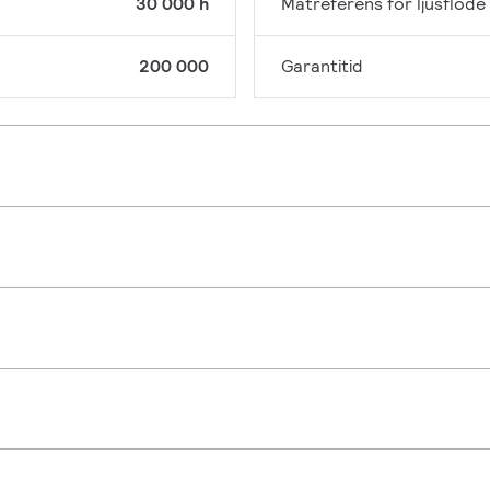
30 000 h
Mätreferens för ljusflöde
200 000
Garantitid