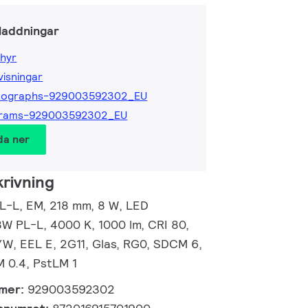
laddningar
hyr
isningar
tographs-929003592302_EU
grams-929003592302_EU
da ner
rivning
L-L, EM, 218 mm, 8 W, LED
8W PL-L, 4000 K, 1000 lm, CRI 80,
/W, EEL E, 2G11, Glas, RG0, SDCM 6,
M 0.4, PstLM 1
mmer:
929003592302