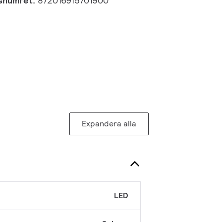
gsnumret:
872016915701900
Expandera alla
LED