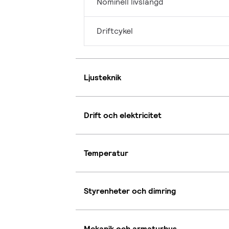
Nominell livslängd
Driftcykel
Ljusteknik
Drift och elektricitet
Temperatur
Styrenheter och dimring
Mekanik och armaturhus