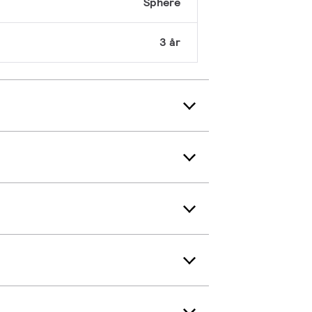
Sphere
3 år