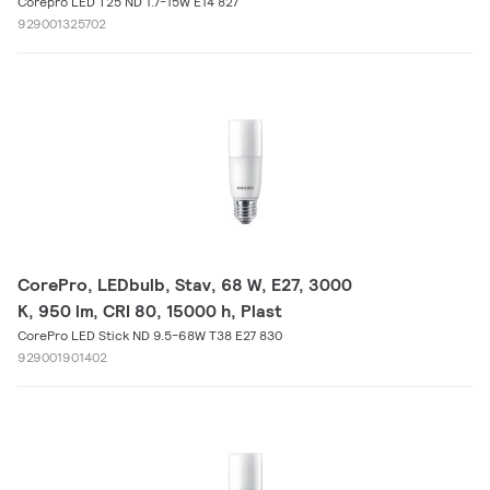
Corepro LED T25 ND 1.7-15W E14 827
929001325702
CorePro, LEDbulb, Stav, 68 W, E27, 3000
K, 950 lm, CRI 80, 15000 h, Plast
CorePro LED Stick ND 9.5-68W T38 E27 830
929001901402