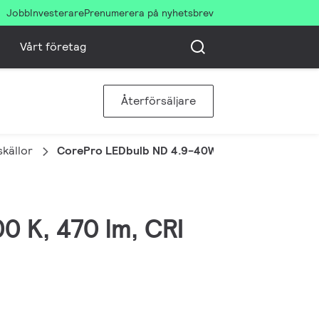
Jobb
Investerare
Prenumerera på nyhetsbrev
Vårt företag
Återförsäljare
skällor
CorePro LEDbulb ND 4.9-40W A60 E27 830
0 K, 470 lm, CRI