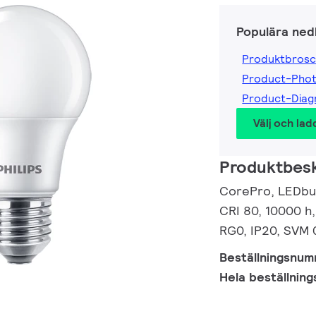
Populära ned
Produktbrosc
Product-Pho
Product-Dia
Välj och lad
Produktbesk
CorePro, LEDbul
CRI 80, 10000 h,
RG0, IP20, SVM 
Beställningsnu
Hela beställnin