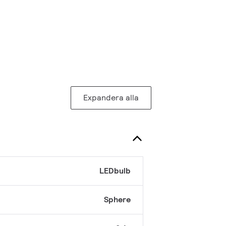
Expandera alla
LEDbulb
Sphere