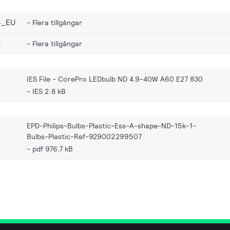
8_EU
Flera tillgångar
U
Flera tillgångar
IES File - CorePro LEDbulb ND 4.9-40W A60 E27 830
IES 2.8 kB
EPD-Philips-Bulbs-Plastic-Ess-A-shape-ND-15k-1-
Bulbs-Plastic-Ref-929002299507
pdf 976.7 kB