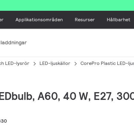
er
Applikationsområden
Resurser
Hållbarhet
laddningar
ch LED-lysrör
LED-ljuskällor
CorePro Plastic LED-lju
EDbulb, A60, 40 W, E27, 300
830