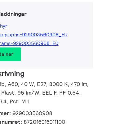
laddningar
hyr
tographs-929003560908_EU
grams-929003560908_EU
da ner
rivning
b, A60, 40 W, E27, 3000 K, 470 lm,
 Plast, 95 lm/W, EEL F, PF 0.54,
0.4, PstLM 1
mmer:
929003560908
gsnumret:
872016916911100