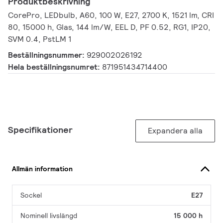
Produktbeskrivning
CorePro, LEDbulb, A60, 100 W, E27, 2700 K, 1521 lm, CRI
80, 15000 h, Glas, 144 lm/W, EEL D, PF 0.52, RG1, IP20,
SVM 0.4, PstLM 1
Beställningsnummer:
929002026192
Hela beställningsnumret:
871951434714400
Specifikationer
Expandera alla
Allmän information
Sockel
E27
Nominell livslängd
15 000 h