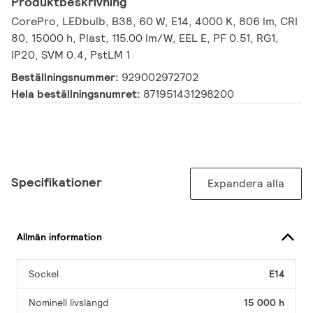
Produktbeskrivning
CorePro, LEDbulb, B38, 60 W, E14, 4000 K, 806 lm, CRI
80, 15000 h, Plast, 115.00 lm/W, EEL E, PF 0.51, RG1,
IP20, SVM 0.4, PstLM 1
Beställningsnummer:
929002972702
Hela beställningsnumret:
871951431298200
Specifikationer
Expandera alla
Allmän information
Sockel
E14
Nominell livslängd
15 000 h