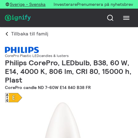
Sverige - Svenska
Investerare
Prenumerera på nyhetsbrev
Tillbaka till familj
CorePro Plastic LEDcandles & lusters
Philips CorePro, LEDbulb, B38, 60 W,
E14, 4000 K, 806 lm, CRI 80, 15000 h,
Plast
CorePro candle ND 7-60W E14 840 B38 FR