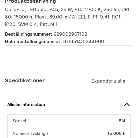
Produktbeskrivning
CorePro, LEDbulb, P45, 25 W, E14, 2700 K, 250 lm, CRI
80, 15000 h, Plast, 89.00 lm/W, EEL F, PF 0.41, RG1,
IP20, SVM 0.4, PstLM 1
Beställningsnummer:
929002967102
Hela beställningsnumret:
871951431244900
Specifikationer
Expandera alla
Allmän information
Sockel
E14
Nominell livslängd
15 000 h