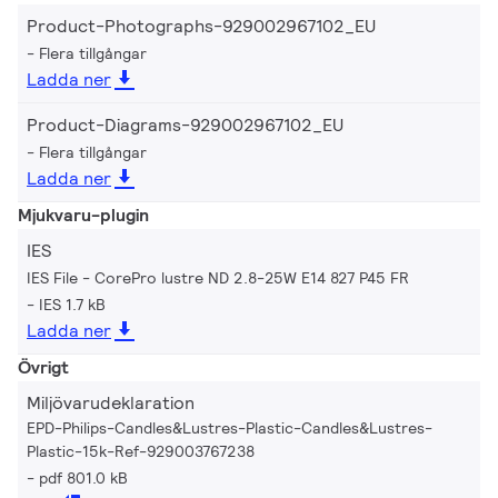
Product-Photographs-929002967102_EU
Flera tillgångar
Ladda ner
Product-Diagrams-929002967102_EU
Flera tillgångar
Ladda ner
Mjukvaru-plugin
IES
IES File - CorePro lustre ND 2.8-25W E14 827 P45 FR
IES 1.7 kB
Ladda ner
Övrigt
Miljövarudeklaration
EPD-Philips-Candles&Lustres-Plastic-Candles&Lustres-
Plastic-15k-Ref-929003767238
pdf 801.0 kB