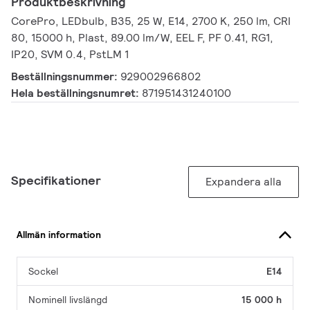
Produktbeskrivning
CorePro, LEDbulb, B35, 25 W, E14, 2700 K, 250 lm, CRI
80, 15000 h, Plast, 89.00 lm/W, EEL F, PF 0.41, RG1,
IP20, SVM 0.4, PstLM 1
Beställningsnummer:
929002966802
Hela beställningsnumret:
871951431240100
Specifikationer
Expandera alla
Allmän information
Sockel
E14
Nominell livslängd
15 000 h