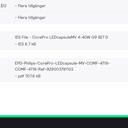
_EU
Flera tillgångar
Flera tillgångar
IES File - CorePro LEDcapsuleMV 4-40W G9 827 D
IES 6.7 kB
EPD-Philips-CorePro-LEDcapsule-MV-COMF-4718-
COMF-4718-Ref-929003791102
pdf 707.6 kB