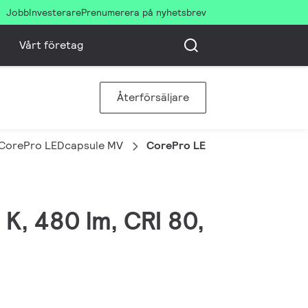
Jobb
Investerare
Prenumerera på nyhetsbrev
Vårt företag
Återförsäljare
CorePro LEDcapsule MV
CorePro LEDcapsuleMV 4-40W 
K, 480 lm, CRI 80,