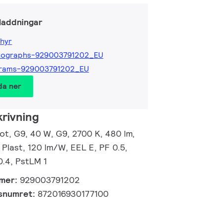
laddningar
hyr
tographs-929003791202_EU
grams-929003791202_EU
da ner
rivning
t, G9, 40 W, G9, 2700 K, 480 lm,
 Plast, 120 lm/W, EEL E, PF 0.5,
0.4, PstLM 1
mmer:
929003791202
gsnumret:
872016930177100