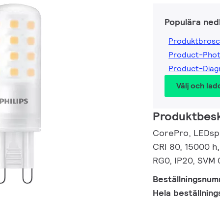
Populära ned
Produktbrosc
Product-Pho
Product-Dia
Välj och lad
Produktbesk
CorePro, LEDspo
CRI 80, 15000 h,
RG0, IP20, SVM 
Beställningsnu
Hela beställnin