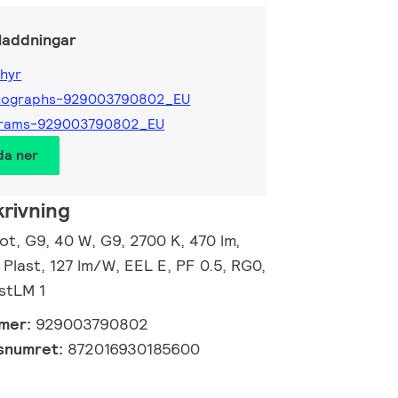
laddningar
hyr
tographs-929003790802_EU
grams-929003790802_EU
da ner
rivning
t, G9, 40 W, G9, 2700 K, 470 lm,
 Plast, 127 lm/W, EEL E, PF 0.5, RG0,
PstLM 1
mmer:
929003790802
gsnumret:
872016930185600