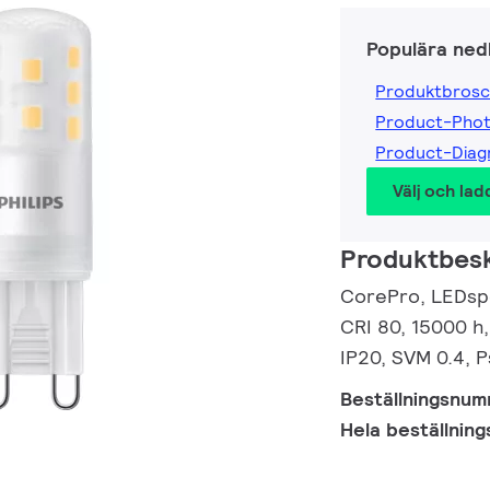
Populära ned
Produktbrosc
Product-Pho
Product-Dia
Välj och lad
Produktbesk
CorePro, LEDspo
CRI 80, 15000 h,
IP20, SVM 0.4, 
Beställningsnu
Hela beställnin