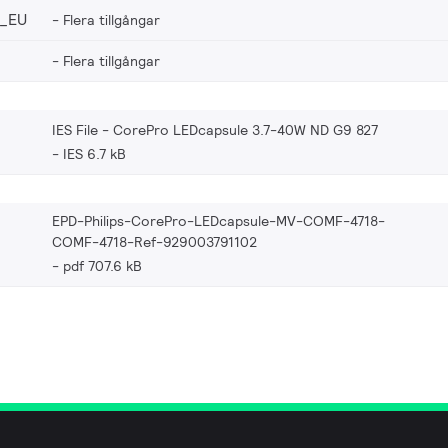
_EU
Flera tillgångar
Flera tillgångar
IES File - CorePro LEDcapsule 3.7-40W ND G9 827
IES 6.7 kB
EPD-Philips-CorePro-LEDcapsule-MV-COMF-4718-
COMF-4718-Ref-929003791102
pdf 707.6 kB