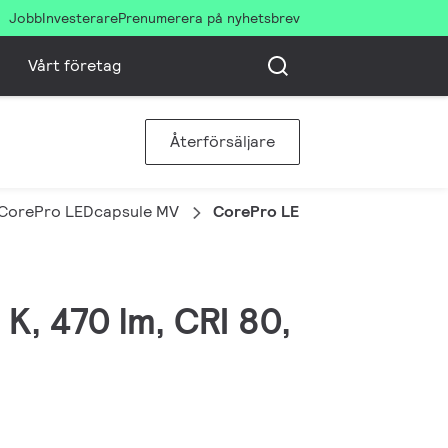
Jobb
Investerare
Prenumerera på nyhetsbrev
Vårt företag
Återförsäljare
CorePro LEDcapsule MV
CorePro LEDcapsule 3.7-40W 
K, 470 lm, CRI 80,