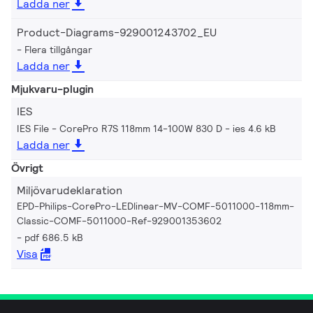
Ladda ner
Product-Diagrams-929001243702_EU
Flera tillgångar
Ladda ner
Mjukvaru-plugin
IES
IES File - CorePro R7S 118mm 14-100W 830 D
ies 4.6 kB
Ladda ner
Övrigt
Miljövarudeklaration
EPD-Philips-CorePro-LEDlinear-MV-COMF-5011000-118mm-
Classic-COMF-5011000-Ref-929001353602
pdf 686.5 kB
Visa