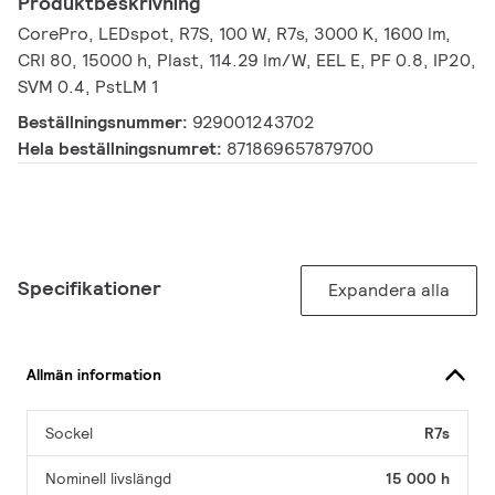
Produktbeskrivning
CorePro, LEDspot, R7S, 100 W, R7s, 3000 K, 1600 lm,
CRI 80, 15000 h, Plast, 114.29 lm/W, EEL E, PF 0.8, IP20,
SVM 0.4, PstLM 1
Beställningsnummer:
929001243702
Hela beställningsnumret:
871869657879700
Specifikationer
Expandera alla
Allmän information
Sockel
R7s
Nominell livslängd
15 000 h