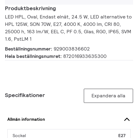
Produktbeskrivning
LED HPL, Oval, Endast elnät, 24.5 W, LED alternative to
HPL 125W, SON 70W, E27, 4000 K, 4000 lm, CRI 80,
25000 h, 163 lm/W, EEL C, PF 0.5, Glas, RG0, IP65, SVM
1.6, PstLM 1
Beställningsnummer:
929003836602
Hela beställningsnumret:
872016933635300
Specifikationer
Expandera alla
Allmän information
Sockel
E27