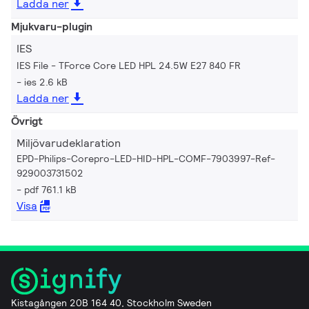
Ladda ner
Mjukvaru-plugin
IES
IES File - TForce Core LED HPL 24.5W E27 840 FR
ies 2.6 kB
Ladda ner
Övrigt
Miljövarudeklaration
EPD-Philips-Corepro-LED-HID-HPL-COMF-7903997-Ref-
929003731502
pdf 761.1 kB
Visa
Kistagången 20B 164 40, Stockholm Sweden