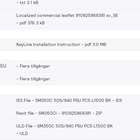
txt 3.1 kB
Localized commercial leaflet 910925868381 sv_SE
pdf 376.3 kB
KeyLine Installation Instruction
pdf 3.0 MB
_EU
Flera tillgångar
Flera tillgångar
IES File - SM350C 50S/840 PSU PCS L1500 BK
IES
Revit file - SM350CI - 910925868381
ZIP
ULD File - SM350C 50S/840 PSU PCS L1500 BK
ULD