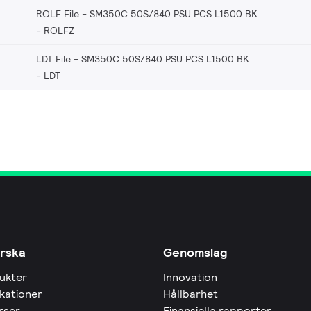
ROLF File - SM350C 50S/840 PSU PCS L1500 BK
ROLFZ
LDT File - SM350C 50S/840 PSU PCS L1500 BK
LDT
rska
Genomslag
ukter
Innovation
ikationer
Hållbarhet
rser
Finansiella rapporter