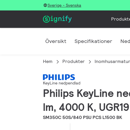
Sverige - Svenska
Produkt
Översikt
Specifikationer
Ned
Hem
Produkter
Inomhusarmatur
KeyLine nedpendlad
Philips KeyLine n
lm, 4000 K, UGR19
SM350C 50S/840 PSU PCS L1500 BK