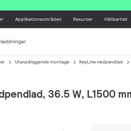
er
Applikationsområden
Resurser
Hållbarhet
laddningar
er
Utanpåliggande montage
KeyLine nedpendlad
edpendlad, 36.5 W, L1500 