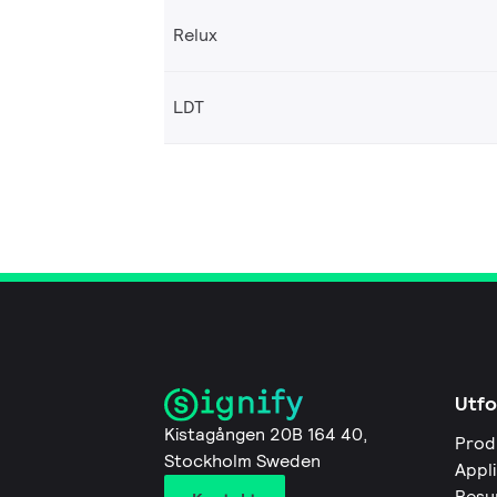
Relux
LDT
Utfo
Kistagången 20B 164 40,
Prod
Stockholm Sweden
Appl
Resu