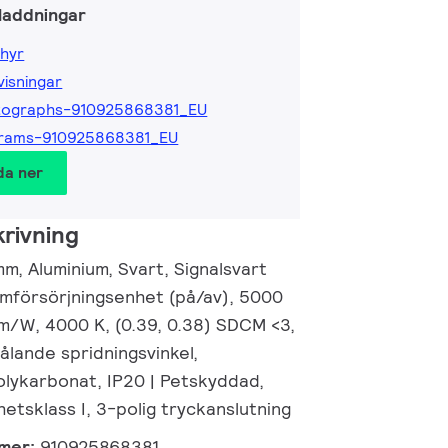
laddningar
hyr
isningar
tographs-910925868381_EU
grams-910925868381_EU
da ner
rivning
m, Aluminium, Svart, Signalsvart
mförsörjningsenhet (på/av), 5000
lm/W, 4000 K, (0.39, 0.38) SDCM <3,
ålande spridningsvinkel,
olykarbonat, IP20 | Petskyddad,
rhetsklass I, 3-polig tryckanslutning
mmer:
910925868381