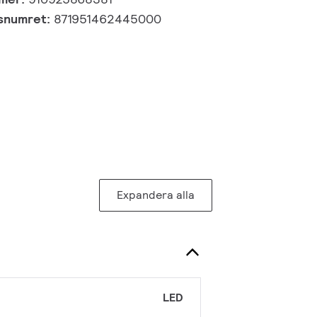
gsnumret:
871951462445000
Expandera alla
LED