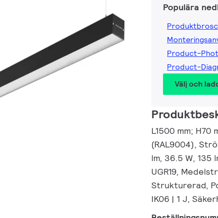
Populära ned
Produktbrosc
Monteringsanv
Product-Pho
Product-Dia
Välj och lad
Produktbesk
L1500 mm; H70 m
(RAL9004), Strö
lm, 36.5 W, 135 
UGR19, Medelstr
Strukturerad, P
IK06 | 1 J, Säke
Beställningsnu