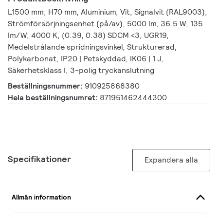
L1500 mm; H70 mm, Aluminium, Vit, Signalvit (RAL9003),
Strömförsörjningsenhet (på/av), 5000 lm, 36.5 W, 135
lm/W, 4000 K, (0.39, 0.38) SDCM <3, UGR19,
Medelstrålande spridningsvinkel, Strukturerad,
Polykarbonat, IP20 | Petskyddad, IK06 | 1 J,
Säkerhetsklass I, 3-polig tryckanslutning
Beställningsnummer:
910925868380
Hela beställningsnumret:
871951462444300
Specifikationer
Expandera alla
Allmän information