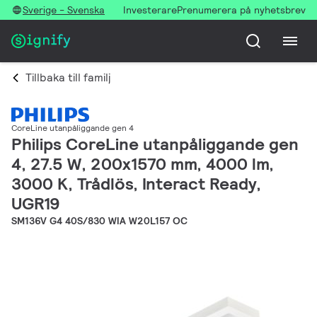
Sverige - Svenska
Investerare
Prenumerera på nyhetsbrev
Tillbaka till familj
CoreLine utanpåliggande gen 4
Philips CoreLine utanpåliggande gen
4, 27.5 W, 200x1570 mm, 4000 lm,
3000 K, Trådlös, Interact Ready,
UGR19
SM136V G4 40S/830 WIA W20L157 OC