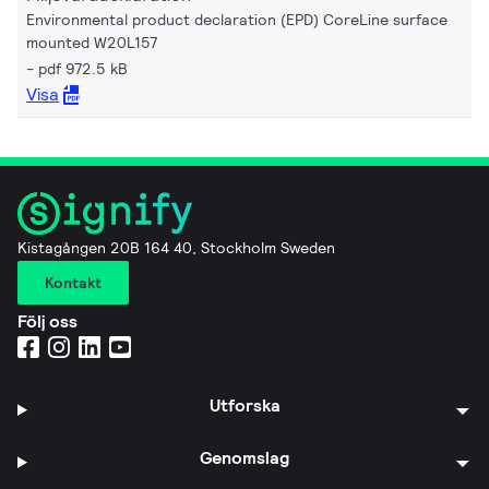
Environmental product declaration (EPD) CoreLine surface
mounted W20L157
pdf 972.5 kB
Visa
Kistagången 20B 164 40, Stockholm Sweden
Kontakt
Följ oss
Utforska
Genomslag