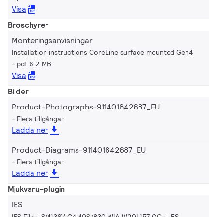
Visa
Broschyrer
Monteringsanvisningar
Installation instructions CoreLine surface mounted Gen4
pdf 6.2 MB
Visa
Bilder
Product-Photographs-911401842687_EU
Flera tillgångar
Ladda ner
Product-Diagrams-911401842687_EU
Flera tillgångar
Ladda ner
Mjukvaru-plugin
IES
IES File - SM136V G4 40S/830 WIA W20L157 OC
IES