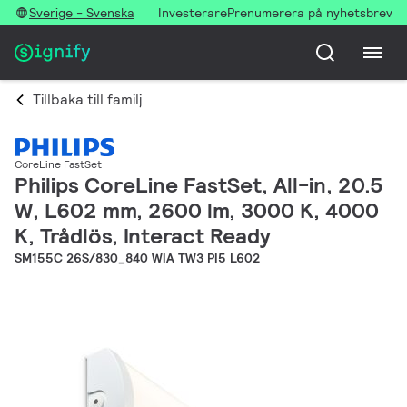
Sverige - Svenska
Investerare
Prenumerera på nyhetsbrev
Tillbaka till familj
CoreLine FastSet
Philips CoreLine FastSet, All-in, 20.5
W, L602 mm, 2600 lm, 3000 K, 4000
K, Trådlös, Interact Ready
SM155C 26S/830_840 WIA TW3 PI5 L602