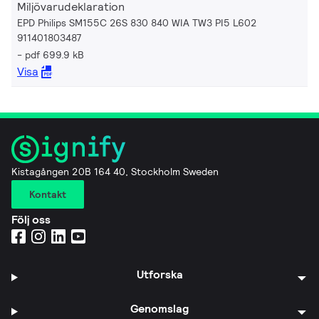
Miljövarudeklaration
EPD Philips SM155C 26S 830 840 WIA TW3 PI5 L602
911401803487
pdf 699.9 kB
Visa
Kistagången 20B 164 40, Stockholm Sweden
Kontakt
Följ oss
Utforska
Genomslag