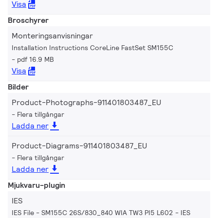
Visa
Broschyrer
Monteringsanvisningar
Installation Instructions CoreLine FastSet SM155C
pdf 16.9 MB
Visa
Bilder
Product-Photographs-911401803487_EU
Flera tillgångar
Ladda ner
Product-Diagrams-911401803487_EU
Flera tillgångar
Ladda ner
Mjukvaru-plugin
IES
IES File - SM155C 26S/830_840 WIA TW3 PI5 L602
IES