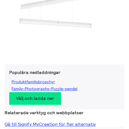
Populära nedladdningar
Produktfamiljsbroschyr
Family-Photographs-Puzzle-pendel
Välj och ladda ner
Relaterade verktyg och webbplatser
Gå till Signify MyCreation för fler alternativ