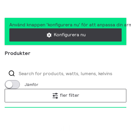
Använd knappen 'konfigurera nu' för att anpassa din arm
Konfigurera nu
Produkter
Jämför
fler filter