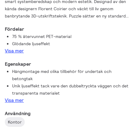
smart systemberedskap och modern estetik. Designad av den
kända designern Florent Coirier och väckt till liv genom
banbrytande 3D-utskriftsteknik. Puzzle sätter en ny standard
för cirkulär belysningsdesign med sina tryckta delar tillverkade
Fördelar
av 75 % återvunnet PET-material. Puzzle finns i en linjär
75 % återvunnet PET-material
pendelstorlek på cirka 1,2 och 1,5 meter och passar perfekt
Glödande ljuseffekt
för kontorsmiljöer. Den levererar kontorskompatibel prestanda
Visa mer
och ett mjukt, sömlöst sken som förbättrar fokus och höjer
arbetsplatsens design. Dess eleganta geometri och
Egenskaper
systemklara funktionalitet gör den lika smart som den ser ut.
Hängmontage med olika tillbehör för undertak och
betongtak
Unik ljuseffekt tack vare den dubbeltryckta väggen och det
transparenta materialet
Visa mer
Användning
Kontor