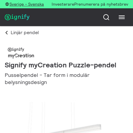
Sverige - Svenska
Investerare
Prenumerera på nyhetsbrev
Linjär pendel
Signify myCreation Puzzle-pendel
Pusselpendel - Tar form i modulär
belysningsdesign