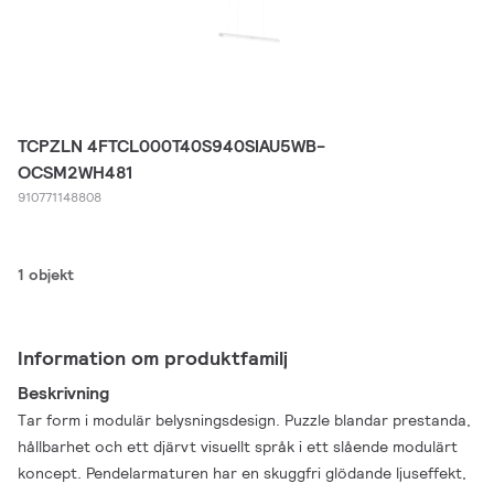
TCPZLN 4FTCL000T40S940SIAU5WB-
OCSM2WH481
910771148808
1 objekt
Information om produktfamilj
Beskrivning
Tar form i modulär belysningsdesign. Puzzle blandar prestanda,
hållbarhet och ett djärvt visuellt språk i ett slående modulärt
koncept. Pendelarmaturen har en skuggfri glödande ljuseffekt,