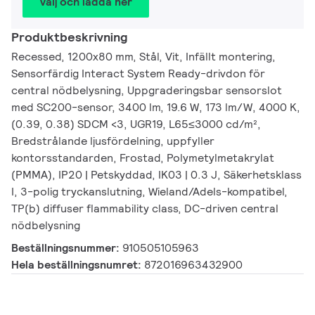
Välj och ladda ner
Produktbeskrivning
Recessed, 1200x80 mm, Stål, Vit, Infällt montering,
Sensorfärdig Interact System Ready-drivdon för
central nödbelysning, Uppgraderingsbar sensorslot
med SC200-sensor, 3400 lm, 19.6 W, 173 lm/W, 4000 K,
(0.39, 0.38) SDCM <3, UGR19, L65≤3000 cd/m²,
Bredstrålande ljusfördelning, uppfyller
kontorsstandarden, Frostad, Polymetylmetakrylat
(PMMA), IP20 | Petskyddad, IK03 | 0.3 J, Säkerhetsklass
I, 3-polig tryckanslutning, Wieland/Adels-kompatibel,
TP(b) diffuser flammability class, DC-driven central
nödbelysning
Beställningsnummer:
910505105963
Hela beställningsnumret:
872016963432900