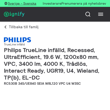
Sverige - Svenska
Investerare
Prenumerera på nyhetsbrev
Tillbaka till familj
TrueLine infälld
Philips TrueLine infälld, Recessed,
UltraEfficient, 19.6 W, 1200x80 mm,
VPC, 3400 lm, 4000 K, Trådlös,
Interact Ready, UGR19, U4, Wieland,
TP(b), EL-DC
RC530B 34S/UE840 SEIA W8L120 VPC U4 W3SC