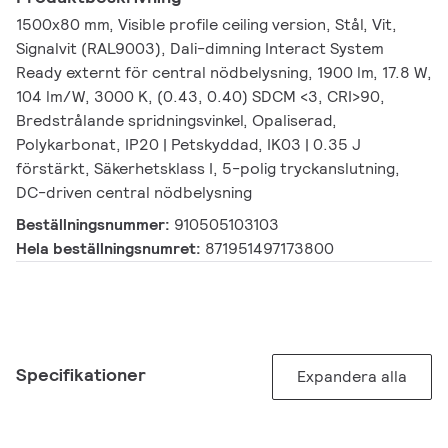
1500x80 mm, Visible profile ceiling version, Stål, Vit,
Signalvit (RAL9003), Dali-dimning Interact System
Ready externt för central nödbelysning, 1900 lm, 17.8 W,
104 lm/W, 3000 K, (0.43, 0.40) SDCM <3, CRI>90,
Bredstrålande spridningsvinkel, Opaliserad,
Polykarbonat, IP20 | Petskyddad, IK03 | 0.35 J
förstärkt, Säkerhetsklass I, 5-polig tryckanslutning,
DC-driven central nödbelysning
Beställningsnummer:
910505103103
Hela beställningsnumret:
871951497173800
Specifikationer
Expandera alla