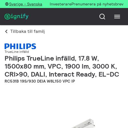
Sverige - Svenska
Investerare
Prenumerera på nyhetsbrev
Tillbaka till familj
TrueLine infälld
Philips TrueLine infälld, 17.8 W,
1500x80 mm, VPC, 1900 lm, 3000 K,
CRI>90, DALI, Interact Ready, EL-DC
RC531B 19S/930 DEIA W8L150 VPC IP