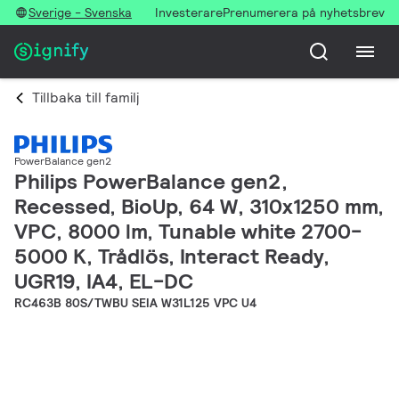
Sverige - Svenska
Investerare
Prenumerera på nyhetsbrev
Tillbaka till familj
PowerBalance gen2
Philips PowerBalance gen2,
Recessed, BioUp, 64 W, 310x1250 mm,
VPC, 8000 lm, Tunable white 2700-
5000 K, Trådlös, Interact Ready,
UGR19, IA4, EL-DC
RC463B 80S/TWBU SEIA W31L125 VPC U4