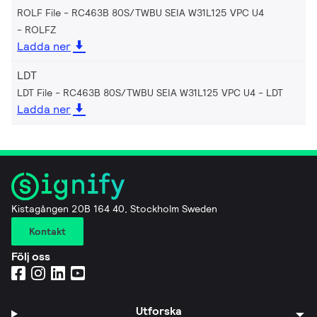
ROLF File - RC463B 80S/TWBU SEIA W31L125 VPC U4
ROLFZ
Ladda ner
LDT
LDT File - RC463B 80S/TWBU SEIA W31L125 VPC U4
LDT
Ladda ner
Kistagången 20B 164 40, Stockholm Sweden
Kontakt
Följ oss
Utforska