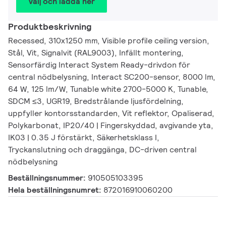
Välj och ladda ner
Produktbeskrivning
Recessed, 310x1250 mm, Visible profile ceiling version,
Stål, Vit, Signalvit (RAL9003), Infällt montering,
Sensorfärdig Interact System Ready-drivdon för
central nödbelysning, Interact SC200-sensor, 8000 lm,
64 W, 125 lm/W, Tunable white 2700-5000 K, Tunable,
SDCM ≤3, UGR19, Bredstrålande ljusfördelning,
uppfyller kontorsstandarden, Vit reflektor, Opaliserad,
Polykarbonat, IP20/40 | Fingerskyddad, avgivande yta,
IK03 | 0.35 J förstärkt, Säkerhetsklass I,
Tryckanslutning och draggänga, DC-driven central
nödbelysning
Beställningsnummer:
910505103395
Hela beställningsnumret:
872016910060200