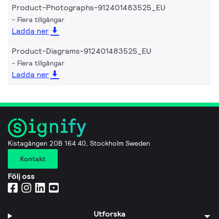
Product-Photographs-912401483525_EU
Flera tillgångar
Ladda ner
Product-Diagrams-912401483525_EU
Flera tillgångar
Ladda ner
Kistagången 20B 164 40, Stockholm Sweden
Kontakt
Följ oss
Utforska