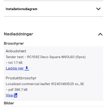
Installationsdiagram
Nedladdningar
Broschyrer
Anbudstext
Tender text - RC159Z Deco Square W60L60 (5pcs)
txt 1.7 kB
Ladda ner
Produktbroschyr
Localized commercial leaflet 912401483525 sv_SE
pdf 386.7 kB
Visa
Bilder