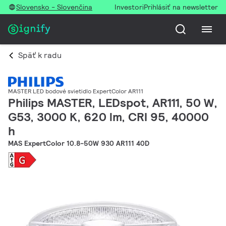
Slovensko - Slovenčina
Investori
Prihlásiť na newsletter
Späť k radu
MASTER LED bodové svietidlo ExpertColor AR111
Philips MASTER, LEDspot, AR111, 50 W,
G53, 3000 K, 620 lm, CRI 95, 40000
h
MAS ExpertColor 10.8-50W 930 AR111 40D