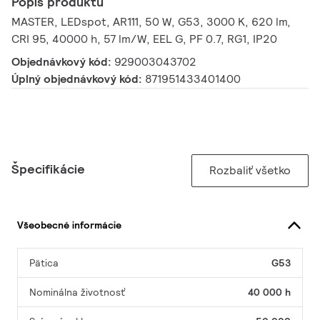
Popis produktu
MASTER, LEDspot, AR111, 50 W, G53, 3000 K, 620 lm,
CRI 95, 40000 h, 57 lm/W, EEL G, PF 0.7, RG1, IP20
Objednávkový kód:
929003043702
Úplný objednávkový kód:
871951433401400
Špecifikácie
Rozbaliť všetko
Všeobecné informácie
Pätica
G53
Nominálna životnosť
40 000 h