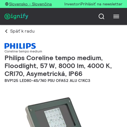
Slovensko - Slovenčina
Investori
Prihlásiť na newsletter
Späť k radu
Coreline tempo medium
Philips Coreline tempo medium,
Floodlight, 57 W, 8000 lm, 4000 K,
CRI70, Asymetrická, IP66
BVP125 LED80-4S/740 PSU OFA52 ALU C1KC3