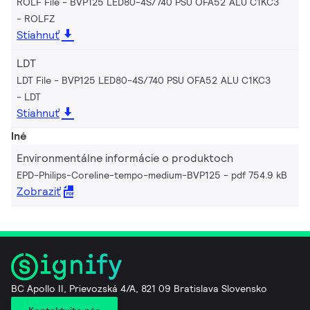
ROLF File - BVP125 LED80-4S/740 PSU OFA52 ALU C1KC3
ROLFZ
Stiahnuť
LDT
LDT File - BVP125 LED80-4S/740 PSU OFA52 ALU C1KC3
LDT
Stiahnuť
Iné
Environmentálne informácie o produktoch
EPD-Philips-Coreline-tempo-medium-BVP125
pdf 754.9 kB
Zobraziť
BC Apollo II, Prievozská 4/A, 821 09 Bratislava Slovensko