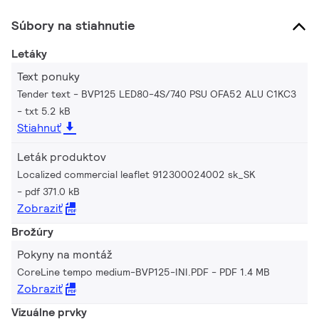
Súbory na stiahnutie
Letáky
Text ponuky
Tender text - BVP125 LED80-4S/740 PSU OFA52 ALU C1KC3
txt 5.2 kB
Stiahnuť
Leták produktov
Localized commercial leaflet 912300024002 sk_SK
pdf 371.0 kB
Zobraziť
Brožúry
Pokyny na montáž
CoreLine tempo medium-BVP125-INI.PDF
PDF 1.4 MB
Zobraziť
Vizuálne prvky