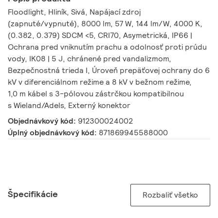
Floodlight, Hliník, Sivá, Napájací zdroj
(zapnuté/vypnuté), 8000 lm, 57 W, 144 lm/W, 4000 K,
(0.382, 0.379) SDCM <5, CRI70, Asymetrická, IP66 |
Ochrana pred vniknutím prachu a odolnosť proti prúdu
vody, IK08 | 5 J, chránené pred vandalizmom,
Bezpečnostná trieda I, Úroveň prepäťovej ochrany do 6
kV v diferenciálnom režime a 8 kV v bežnom režime,
1,0 m kábel s 3-pólovou zástrčkou kompatibilnou
s Wieland/Adels, Externý konektor
Objednávkový kód:
912300024002
Úplný objednávkový kód:
871869945588000
Špecifikácie
Rozbaliť všetko