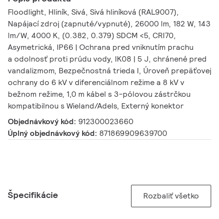
Floodlight, Hliník, Sivá, Sivá hliníková (RAL9007),
Napájací zdroj (zapnuté/vypnuté), 26000 lm, 182 W, 143
lm/W, 4000 K, (0.382, 0.379) SDCM <5, CRI70,
Asymetrická, IP66 | Ochrana pred vniknutím prachu
a odolnosť proti prúdu vody, IK08 | 5 J, chránené pred
vandalizmom, Bezpečnostná trieda I, Úroveň prepäťovej
ochrany do 6 kV v diferenciálnom režime a 8 kV v
bežnom režime, 1,0 m kábel s 3-pólovou zástrčkou
kompatibilnou s Wieland/Adels, Externý konektor
Objednávkový kód:
912300023660
Úplný objednávkový kód:
871869909639700
Špecifikácie
Rozbaliť všetko