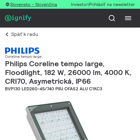
Slovensko - Slovenčina
Investori
Prihlásiť na newsletter
Späť k radu
Coreline tempo large
Philips Coreline tempo large,
Floodlight, 182 W, 26000 lm, 4000 K,
CRI70, Asymetrická, IP66
BVP130 LED260-4S/740 PSU OFA52 ALU C1KC3