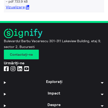
pdf 733.9 kB
Vizualizare
Bulevardul Barbu Vacarescu 301-311 Lakeview Building, etaj 9,
sector 2, Bucuresti
Contactaţi-ne
Urmăriți-ne
Explorați
Impact
Despre