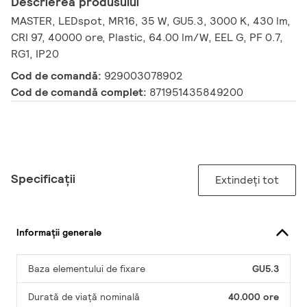
Descrierea produsului
MASTER, LEDspot, MR16, 35 W, GU5.3, 3000 K, 430 lm,
CRI 97, 40000 ore, Plastic, 64.00 lm/W, EEL G, PF 0.7,
RG1, IP20
Cod de comandă:
929003078902
Cod de comandă complet:
871951435849200
Specificații
Extindeți tot
Informații generale
Baza elementului de fixare
GU5.3
Durată de viață nominală
40.000 ore