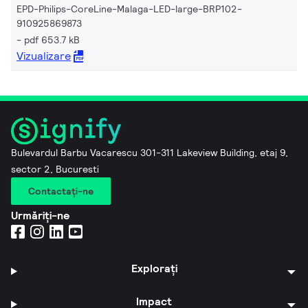
EPD-Philips-CoreLine-Malaga-LED-large-BRP102-
910925869873
pdf 653.7 kB
Vizualizare
Bulevardul Barbu Vacarescu 301-311 Lakeview Building, etaj 9,
sector 2, Bucuresti
Contactaţi-ne
Urmăriți-ne
Explorați
Impact