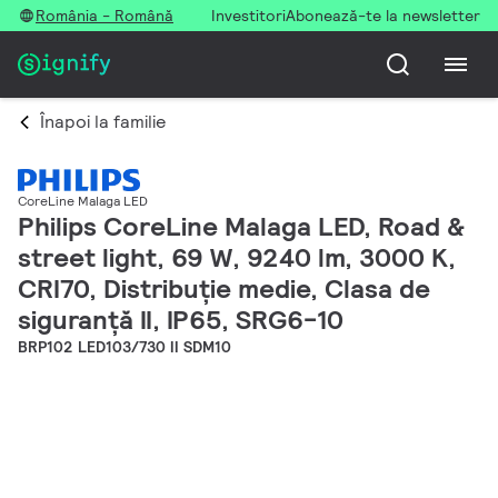
România - Română
Investitori
Abonează-te la newsletter
Înapoi la familie
CoreLine Malaga LED
Philips CoreLine Malaga LED, Road &
street light, 69 W, 9240 lm, 3000 K,
CRI70, Distribuție medie, Clasa de
siguranță II, IP65, SRG6-10
BRP102 LED103/730 II SDM10