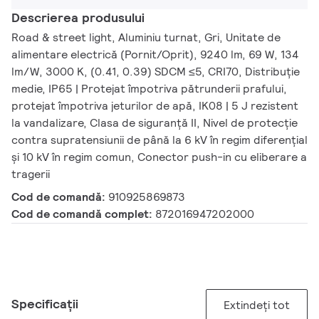
Descrierea produsului
Road & street light, Aluminiu turnat, Gri, Unitate de
alimentare electrică (Pornit/Oprit), 9240 lm, 69 W, 134
lm/W, 3000 K, (0.41, 0.39) SDCM ≤5, CRI70, Distribuție
medie, IP65 | Protejat împotriva pătrunderii prafului,
protejat împotriva jeturilor de apă, IK08 | 5 J rezistent
la vandalizare, Clasa de siguranță II, Nivel de protecție
contra supratensiunii de până la 6 kV în regim diferențial
și 10 kV în regim comun, Conector push-in cu eliberare a
tragerii
Cod de comandă:
910925869873
Cod de comandă complet:
872016947202000
Specificații
Extindeți tot