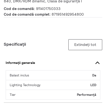
840, DMX/RDM dinamic, Clasa de siguranță I
Cod de comandă:
911401750333
Cod de comandă complet:
871951492954800
Specificații
Extindeți tot
Informații generale
Balast inclus
Da
Lighting Technology
LED
Tier
Performanță