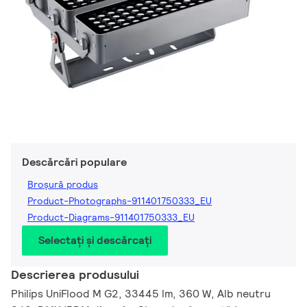
Descărcări populare
Broșură produs
Product-Photographs-911401750333_EU
Product-Diagrams-911401750333_EU
Selectați și descărcați
Descrierea produsului
Philips UniFlood M G2, 33445 lm, 360 W, Alb neutru