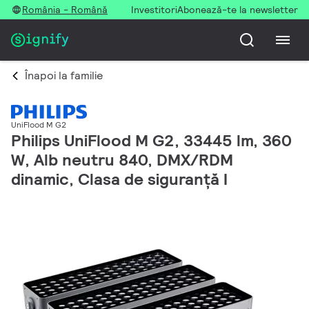
România - Română
Investitori
Abonează-te la newsletter
Înapoi la familie
UniFlood M G2
Philips UniFlood M G2, 33445 lm, 360
W, Alb neutru 840, DMX/RDM
dinamic, Clasa de siguranță I