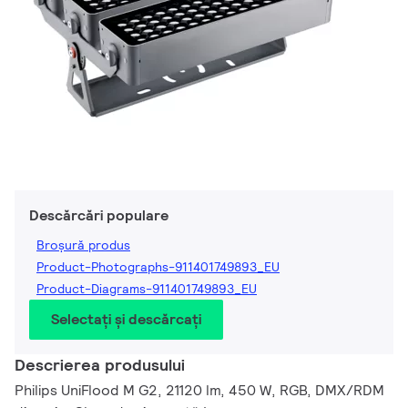
Descărcări populare
Broșură produs
Product-Photographs-911401749893_EU
Product-Diagrams-911401749893_EU
Selectați și descărcați
Descrierea produsului
Philips UniFlood M G2, 21120 lm, 450 W, RGB, DMX/RDM