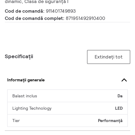
dinamic, Clasa de siguranță I
Cod de comandă:
911401749893
Cod de comandă complet:
871951492910400
Specificații
Extindeți tot
Informații generale
Balast inclus
Da
Lighting Technology
LED
Tier
Performanță