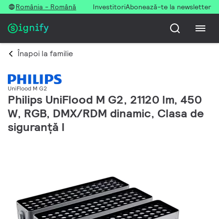
România - Română
Investitori
Abonează-te la newsletter
Înapoi la familie
UniFlood M G2
Philips UniFlood M G2, 21120 lm, 450
W, RGB, DMX/RDM dinamic, Clasa de
siguranță I