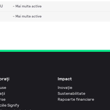
EU
Mai multe active
Mai multe active
orați
Impact
use
Inovație
ații
Sustenabilitate
rse
Rapoarte financiare
ciile Signify