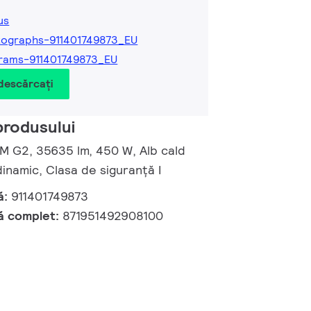
us
ographs-911401749873_EU
rams-911401749873_EU
 descărcați
produsului
 M G2, 35635 lm, 450 W, Alb cald
namic, Clasa de siguranță I
ă:
911401749873
ă complet:
871951492908100