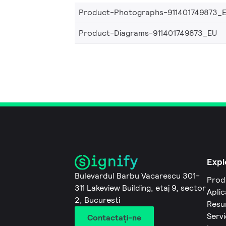
Product-Photographs-911401749873_
Product-Diagrams-911401749873_EU
Expl
Bulevardul Barbu Vacarescu 301-
Prod
311 Lakeview Building, etaj 9, sector
Aplic
2, Bucuresti
Resu
Servi
Contactaţi-ne