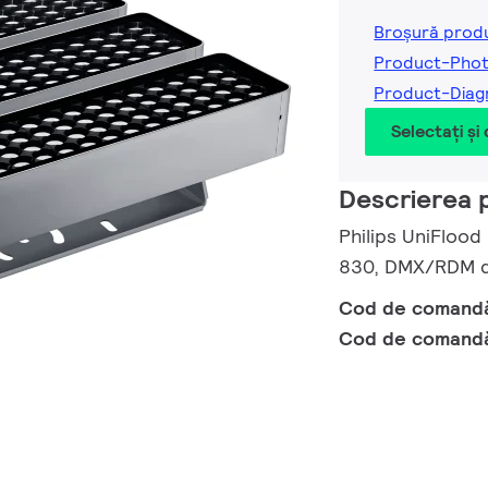
Broșură prod
Product-Phot
Product-Diag
Selectați și
Descrierea 
Philips UniFlood
830, DMX/RDM di
Cod de comand
Cod de comand