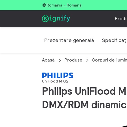
România - Română
Prod
Prezentare generală
Specificați
Acasă
Produse
Corpuri de ilumi
UniFlood M G2
Philips UniFlood M
DMX/RDM dinamic, 