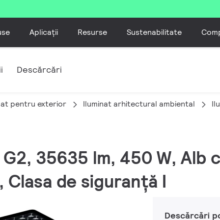
use
Aplicații
Resurse
Sustenabilitate
Comp
i
Descărcări
nat pentru exterior
Iluminat arhitectural ambiental
Il
 G2, 35635 lm, 450 W, Alb 
Clasa de siguranță I
Descărcări p