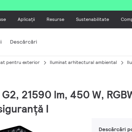
use
Aplicații
Resurse
Sustenabilitate
Comp
i
Descărcări
nat pentru exterior
Iluminat arhitectural ambiental
Il
 M G2, 21590 lm, 450 W, R
siguranță I
Descărcări p