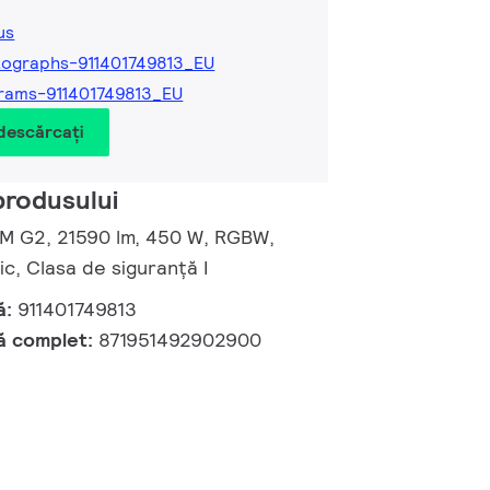
us
ographs-911401749813_EU
rams-911401749813_EU
 descărcați
produsului
d M G2, 21590 lm, 450 W, RGBW,
, Clasa de siguranță I
ă:
911401749813
ă complet:
871951492902900