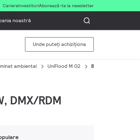
Cariere
Investitori
Abonează-te la newsletter
ania noastră
Unde puteți achiziționa
uminat ambiental
UniFlood M G2
BVP355 216LED RGB
GBW, DMX/RDM
opulare