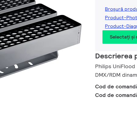
Broșură prod
Product-Phot
Product-Diag
Selectați și
Descrierea 
Philips UniFloo
DMX/RDM dinamic
Cod de comand
Cod de comand