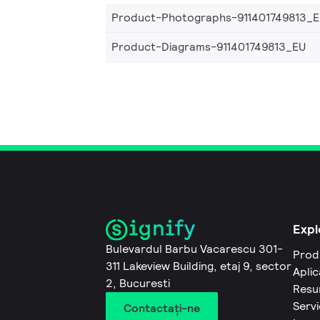
Product-Photographs-911401749813_
Product-Diagrams-911401749813_EU
Expl
Bulevardul Barbu Vacarescu 301-
Prod
311 Lakeview Building, etaj 9, sector
Aplic
2, Bucuresti
Resu
Servi
Contactaţi-ne