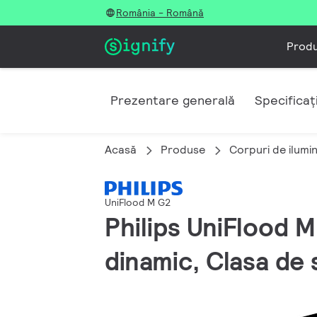
România - Română
Prod
Prezentare generală
Specificați
Acasă
Produse
Corpuri de ilumi
UniFlood M G2
Philips UniFlood
dinamic, Clasa de 