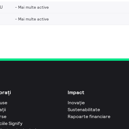
EU
Mai multe active
Mai multe active
orați
Impact
use
Inovație
ații
Sustenabilitate
rse
Rapoarte financiare
ciile Signify