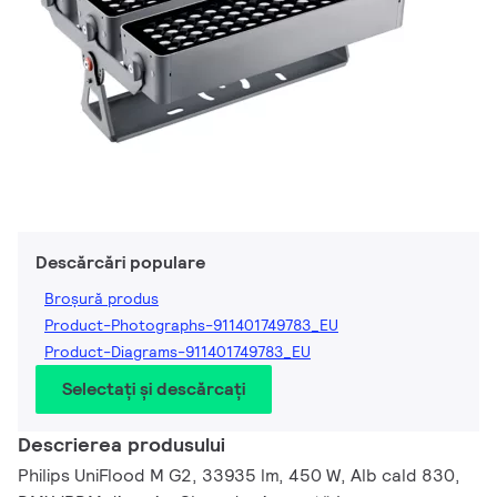
Descărcări populare
Broșură produs
Product-Photographs-911401749783_EU
Product-Diagrams-911401749783_EU
Selectați și descărcați
Descrierea produsului
Philips UniFlood M G2, 33935 lm, 450 W, Alb cald 830,