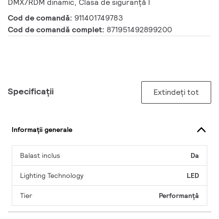
DMX/RDM dinamic, Clasa de siguranță I
Cod de comandă:
911401749783
Cod de comandă complet:
871951492899200
Specificații
Extindeți tot
Informații generale
Balast inclus
Da
Lighting Technology
LED
Tier
Performanță