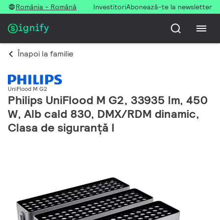
România - Română
Investitori
Abonează-te la newsletter
Înapoi la familie
UniFlood M G2
Philips UniFlood M G2, 33935 lm, 450
W, Alb cald 830, DMX/RDM dinamic,
Clasa de siguranță I