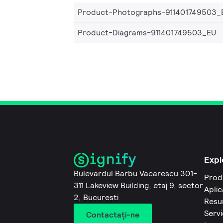
Product-Photographs-911401749503_
Product-Diagrams-911401749503_EU
Expl
Bulevardul Barbu Vacarescu 301-
Prod
311 Lakeview Building, etaj 9, sector
Aplic
2, Bucuresti
Resu
Servi
Contactaţi-ne