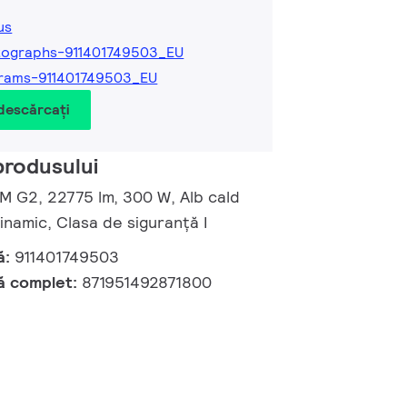
us
tographs-911401749503_EU
rams-911401749503_EU
 descărcați
produsului
 M G2, 22775 lm, 300 W, Alb cald
namic, Clasa de siguranță I
ă:
911401749503
ă complet:
871951492871800