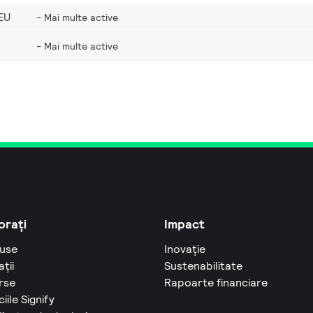
EU
Mai multe active
Mai multe active
orați
Impact
use
Inovație
ații
Sustenabilitate
rse
Rapoarte financiare
ciile Signify