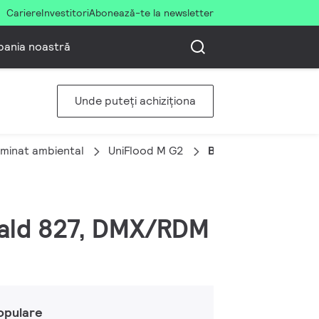
Cariere
Investitori
Abonează-te la newsletter
ania noastră
Unde puteți achiziționa
uminat ambiental
UniFlood M G2
BVP354 144LED 27K 
 cald 827, DMX/RDM
opulare