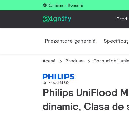
România - Română
Prod
Prezentare generală
Specificați
Acasă
Produse
Corpuri de ilumi
UniFlood M G2
Philips UniFlood 
dinamic, Clasa de 