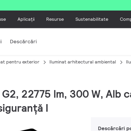
use
Aplicații
Resurse
Sustenabilitate
Comp
i
Descărcări
nat pentru exterior
Iluminat arhitectural ambiental
Il
M G2, 22775 lm, 300 W, Alb
siguranță I
Descărcări p