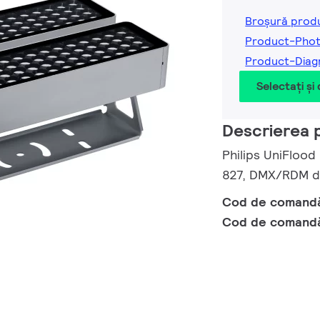
Broșură prod
Product-Pho
Product-Diag
Selectați și
Descrierea 
Philips UniFlood
827, DMX/RDM di
Cod de comand
Cod de comand