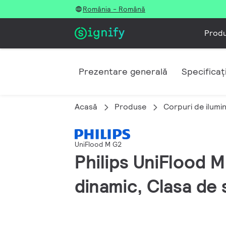
România - Română
Prod
Prezentare generală
Specificați
Acasă
Produse
Corpuri de ilumi
UniFlood M G2
Philips UniFlood 
dinamic, Clasa de 