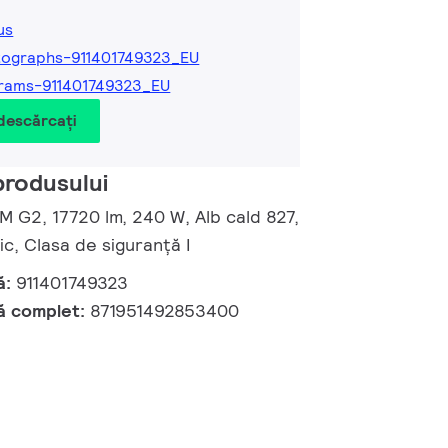
us
ographs-911401749323_EU
rams-911401749323_EU
 descărcați
produsului
 M G2, 17720 lm, 240 W, Alb cald 827,
, Clasa de siguranță I
ă:
911401749323
ă complet:
871951492853400