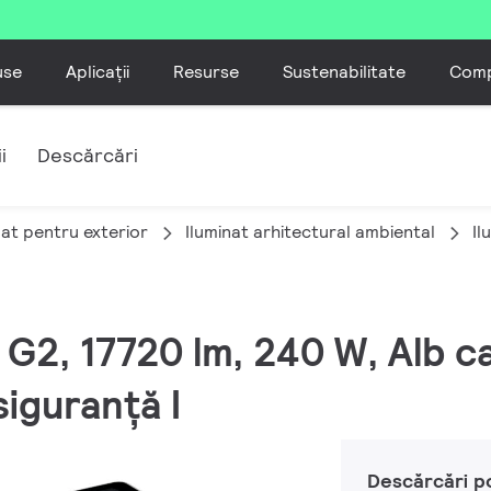
use
Aplicații
Resurse
Sustenabilitate
Comp
i
Descărcări
nat pentru exterior
Iluminat arhitectural ambiental
Il
M G2, 17720 lm, 240 W, Alb 
siguranță I
Descărcări p