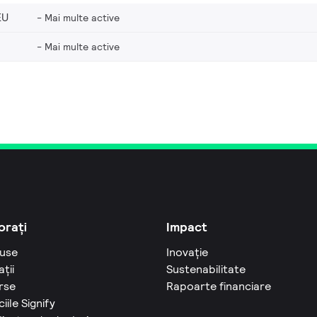
EU
Mai multe active
Mai multe active
orați
Impact
use
Inovație
ații
Sustenabilitate
rse
Rapoarte financiare
ciile Signify