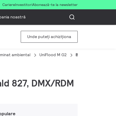
Cariere
Investitori
Abonează-te la newsletter
ania noastră
Unde puteți achiziționa
uminat ambiental
UniFlood M G2
BVP354 120LED 27K
cald 827, DMX/RDM
opulare