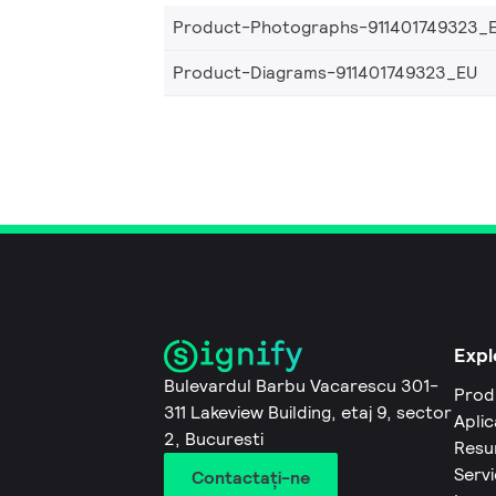
Product-Photographs-911401749323_
Product-Diagrams-911401749323_EU
Expl
Bulevardul Barbu Vacarescu 301-
Prod
311 Lakeview Building, etaj 9, sector
Aplic
2, Bucuresti
Resu
Servi
Contactaţi-ne