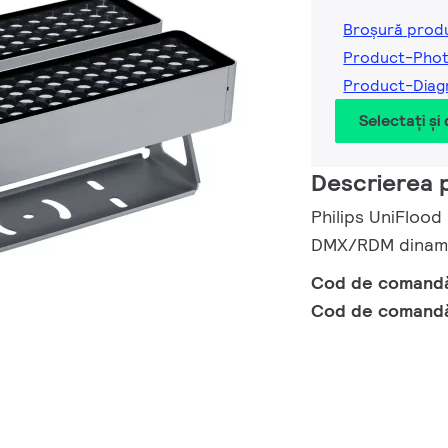
Broșură prod
Product-Phot
Product-Diag
Selectați și
Descrierea 
Philips UniFlood
DMX/RDM dinamic
Cod de comand
Cod de comand